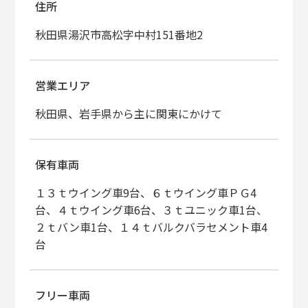
住所
秋田県湯沢市高松字中村151番地2
営業エリア
秋田県、岩手県から主に関東にかけて
保有車両
１３ｔウイング車9台、６ｔウイング車ＰＧ4
台、４ｔウイング車6台、３ｔユニック車1台、
２ｔバン車1台、１４ｔバルクバラセメント車4
台
フリー車両