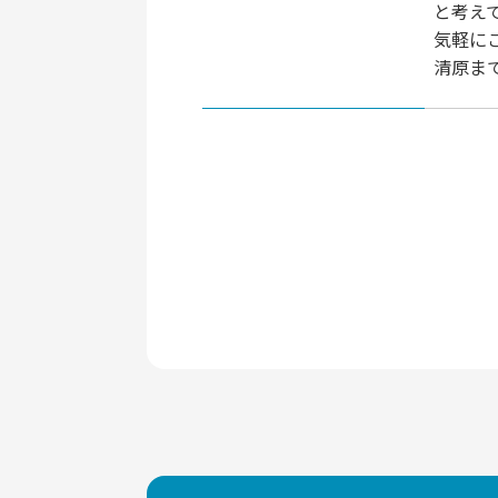
と考え
気軽に
清原ま